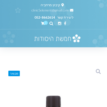
קיבוץ מרחביה
clinic5element@gmail.com
ליצירת קשר
052-8662614
0
מבצע!